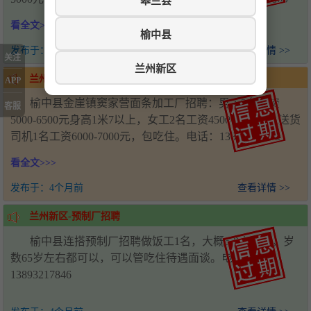
皋兰县
看全文>>>
榆中县
发布于：
4个月前
查看详情 >>
关注
兰州新区
兰州新区-面条厂招聘
APP
榆中县金崖镇窦家营面条加工厂招聘：男工2名工资
客服
5000-6500元身高1米7以上，女工2名工资4500-6000元，送货
司机1名工资6000-7000元，包吃住。电话：13830584662
看全文>>>
发布于：
4个月前
查看详情 >>
兰州新区-预制厂招聘
榆中县连搭预制厂招聘做饭工1名，大概6-8人吃饭，岁
数65岁左右都可以，可以管吃住待遇面谈。电话：
13893217846