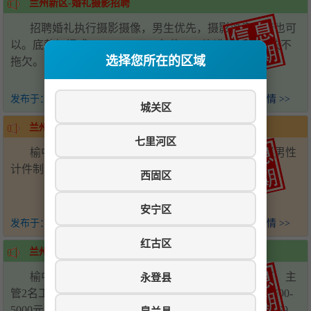
兰州新区-婚礼摄影招聘
招聘婚礼执行摄影摄像，男生优先，摄影摄像学徒也可
以。底薪加提成3000-5000元，包住，工资准时按月发放不
选择您所在的区域
拖欠。电话：18919910699
发布于：
4个月前
查看详情 >>
城关区
兰州新区-挂车司机招聘
七里河区
榆中县城招聘挂车司机两名，包食宿，场内工人限男性
计件制。电话：13609369124 18394511185
西固区
安宁区
发布于：
4个月前
查看详情 >>
红古区
兰州新区-酒店招聘
榆中县城晨顺大酒店招聘：前厅经理一名工资面议，主
永登县
管2名工资面议，服务员3-5名4000-6000元，配菜两名4500-
5000元，福利每月带薪休假3天。电话：刘总17797569669