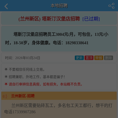
本地招聘
(兰州新区) 塔斯汀汉堡店招聘
[已过期]
塔斯汀汉堡店招聘员工3004元/月，可包住，13元/小
时，18-50岁，身体健康。电话：18298338641
时间：
2026年03月24日
更新
置顶
举报
删除
🌟 不要相信任何线上交易。
🌟 招聘兼职、外地工作，基本都是骗子！
🌟 请自行审辨信息真假，如有损失，本站概不负责。
兰州新区-招聘
兰州新区需要贴砖瓦工，多名包工天工都行，想干的打
电话17339907286