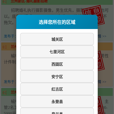
兰州新区-婚礼摄影招聘
招聘婚礼执行摄影摄像，男生优先，摄影摄像学徒也可
以。底薪加提成3000-5000元，包住，工资准时按月发放不
选择您所在的区域
拖欠。电话：18919910699
发布于：
4个月前
查看详情 >>
城关区
兰州新区-挂车司机招聘
七里河区
榆中县城招聘挂车司机两名，包食宿，场内工人限男性
计件制。电话：13609369124 18394511185
西固区
安宁区
发布于：
4个月前
查看详情 >>
红古区
兰州新区-酒店招聘
榆中县城晨顺大酒店招聘：前厅经理一名工资面议，主
永登县
管2名工资面议，服务员3-5名4000-6000元，配菜两名4500-
5000元，福利每月带薪休假3天。电话：刘总17797569669