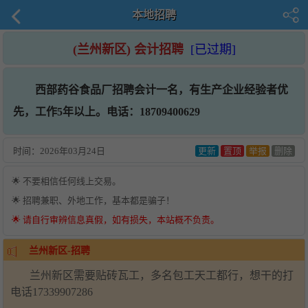
本地招聘
(兰州新区) 会计招聘
[已过期]
西部药谷食品厂招聘会计一名，有生产企业经验者优
先，工作5年以上。电话：18709400629
时间：
2026年03月24日
更新
置顶
举报
删除
🌟 不要相信任何线上交易。
🌟 招聘兼职、外地工作，基本都是骗子！
🌟 请自行审辨信息真假，如有损失，本站概不负责。
兰州新区-招聘
兰州新区需要贴砖瓦工，多名包工天工都行，想干的打
电话17339907286