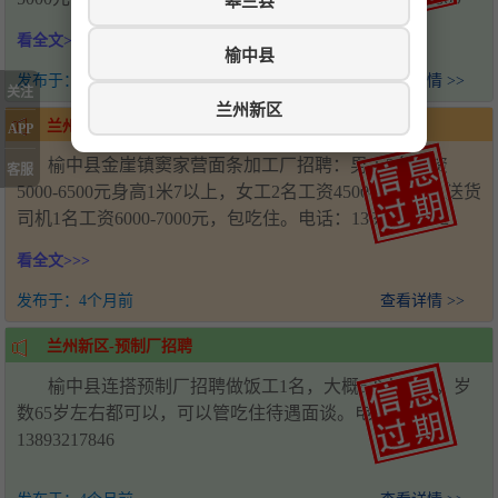
皋兰县
看全文>>>
榆中县
发布于：
4个月前
查看详情 >>
关注
兰州新区
兰州新区-面条厂招聘
APP
榆中县金崖镇窦家营面条加工厂招聘：男工2名工资
客服
5000-6500元身高1米7以上，女工2名工资4500-6000元，送货
司机1名工资6000-7000元，包吃住。电话：13830584662
看全文>>>
发布于：
4个月前
查看详情 >>
兰州新区-预制厂招聘
榆中县连搭预制厂招聘做饭工1名，大概6-8人吃饭，岁
数65岁左右都可以，可以管吃住待遇面谈。电话：
13893217846