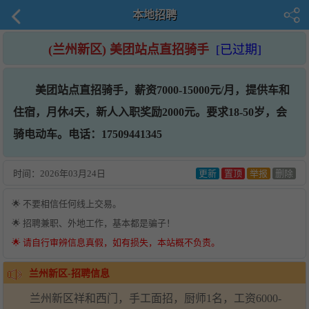
本地招聘
(兰州新区) 美团站点直招骑手
[已过期]
美团站点直招骑手，薪资7000-15000元/月，提供车和
住宿，月休4天，新人入职奖励2000元。要求18-50岁，会
骑电动车。电话：17509441345
时间：
2026年03月24日
更新
置顶
举报
删除
🌟 不要相信任何线上交易。
🌟 招聘兼职、外地工作，基本都是骗子！
🌟 请自行审辨信息真假，如有损失，本站概不负责。
兰州新区-招聘信息
兰州新区祥和西门，手工面招，厨师1名，工资6000-