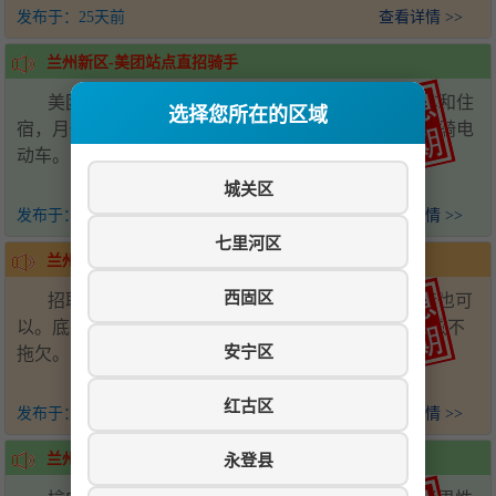
发布于：
25天前
查看详情 >>
兰州新区-美团站点直招骑手
美团站点直招骑手，薪资7000-15000元/月，提供车和住
选择您所在的区域
宿，月休4天，新人入职奖励2000元。要求18-50岁，会骑电
动车。电话：17509441345
城关区
发布于：
4个月前
查看详情 >>
七里河区
兰州新区-婚礼摄影招聘
西固区
招聘婚礼执行摄影摄像，男生优先，摄影摄像学徒也可
以。底薪加提成3000-5000元，包住，工资准时按月发放不
安宁区
拖欠。电话：18919910699
红古区
发布于：
4个月前
查看详情 >>
永登县
兰州新区-挂车司机招聘