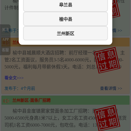
榆中县城招聘挂车司机两名，包食宿，场内工人限男性
皋兰县
计件制。电话：13609369124 18394511185
榆中县
关注
发布于：
4个月前
查看详情 >>
兰州新区
APP
兰州新区-酒店招聘
客服
榆中县城晨顺大酒店招聘：前厅经理一名工资面议，主
管2名工资面议，服务员3-5名4000-6000元，配菜两名4500-
5000元，福利每月带薪休假3天。电话：刘总17797569669
看全文>>>
发布于：
4个月前
查看详情 >>
兰州新区-面条厂招聘
榆中县金崖镇窦家营面条加工厂招聘：男工2名工资
5000-6500元身高1米7以上，女工2名工资4500-6000元，送货
司机1名工资6000-7000元，包吃住。电话：13830584662