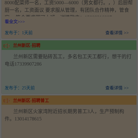
8000配菜师一名，工资5000—6000（男女都行。，）后厨帮
厨一名，工资面议 要求服从管理，有团队合作精神，管食
宿， 符合要求即可上班，详情致电：15809316007
看全文>>>
发布于：
1天前
查看详情 >>
兰州新区-招聘
兰州新区需要贴砖瓦工，多名包工天工都行，想干的打
电话17339907286
发布于：
25天前
查看详情 >>
兰州新区-招聘普工
兰州新区火家湾附近招长期男普工3人，生产预制构
件。13014178615