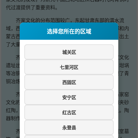
代过渡提供了重要资料。
齐家文化的分布范围较广，东起甘肃东部的渭水流
域，西至湟水流域，南至西汉水流域，北达宁夏南部和内
选择您所在的区域
蒙古西南部。兰州地区位于齐家文化的核心分布区，出土
了大量齐家文化遗存。
城关区
齐家文化是中国最早的青铜时代文化之一。齐家文化
遗址出土了铜镜、铜刀、铜斧等青铜器，还有铜渣、坩埚
七里河区
等冶铜遗存。这些发现证明，齐家文化时期已经出现了青
铜冶炼技术，进入了铜石并用时代。
西固区
齐家文化的陶器以素面为主，彩陶较少，这与马家窑
安宁区
文化的彩陶传统形成鲜明对比。陶器多为泥质红陶和夹砂
红陶，器形以双大耳罐、高领双耳罐、侈口罐等为主。陶
红古区
器制作采用泥条盘筑法，器表多经打磨，光滑平整。
永登县
齐家文化的墓葬形制多样，有竖穴土坑墓、偏洞室墓