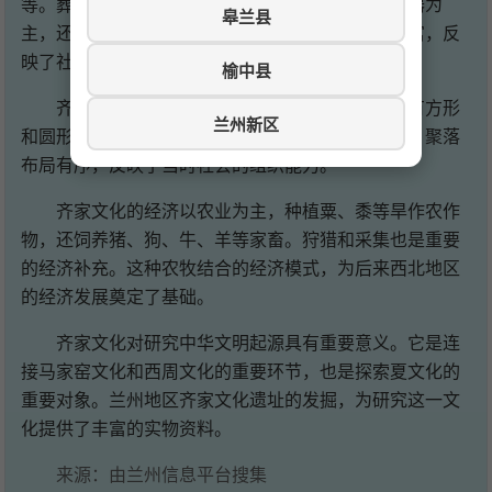
等。葬式以单人葬为主，也有合葬墓。随葬品以陶器为
皋兰县
主，还有石器、骨器、铜器等。部分墓葬随葬品丰富，反
映了社会分化已较为明显。
榆中县
齐家文化的房屋多为半地穴式或地面式建筑，有方形
兰州新区
和圆形两种。房屋内多有灶坑，有的还有储藏窖穴。聚落
布局有序，反映了当时社会的组织能力。
齐家文化的经济以农业为主，种植粟、黍等旱作农作
物，还饲养猪、狗、牛、羊等家畜。狩猎和采集也是重要
的经济补充。这种农牧结合的经济模式，为后来西北地区
的经济发展奠定了基础。
齐家文化对研究中华文明起源具有重要意义。它是连
接马家窑文化和西周文化的重要环节，也是探索夏文化的
重要对象。兰州地区齐家文化遗址的发掘，为研究这一文
化提供了丰富的实物资料。
来源：由兰州信息平台搜集