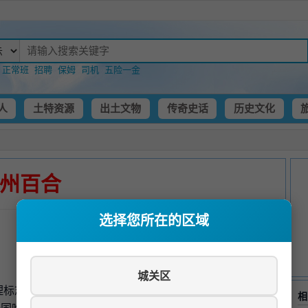
：
正常班
招聘
保姆
司机
五险一金
人
土特资源
出土文物
传奇史话
历史文化
州百合
选择您所在的区域
城关区
理标志产品，以其瓣大肉厚、洁白如玉、甘甜爽口、营养丰
相