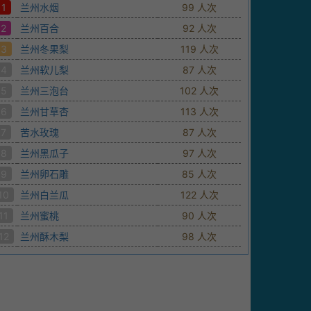
1
兰州水烟
99 人次
2
兰州百合
92 人次
3
兰州冬果梨
119 人次
4
兰州软儿梨
87 人次
5
兰州三泡台
102 人次
6
兰州甘草杏
113 人次
7
苦水玫瑰
87 人次
8
兰州黑瓜子
97 人次
9
兰州卵石雕
85 人次
10
兰州白兰瓜
122 人次
11
兰州蜜桃
90 人次
12
兰州酥木梨
98 人次