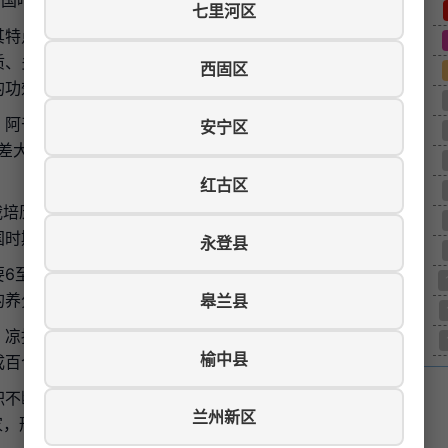
全国唯一食用甜百合，被誉为"蔬菜中的人参"。
七里河区
其特点是含糖量高，纤维少，无苦味，口感香甜软糯，既可
质、多糖、果胶、维生素、生物碱及锌、硒等微量元素，具
西固区
的功效。
、阿干镇，榆中县马坡乡、银山乡等高海拔山区。这些地区
安宁区
温差大，非常适合百合生长。独特的地理环境造就了兰州百
红古区
栽培历史。据记载，明万历年间，兰州地区就开始种植百
国时期，兰州百合开始出口，远销海外。
永登县
6至9年时间。期间需要经过多次移栽、施肥、除草等精
的养分，形成了独特的品质。
皋兰县
、凉拌、做汤、蒸食，也可以制作百合粥、百合糕等甜品。
榆中县
成百合粉、百合罐头、百合饮料等产品。
积不断扩大，加工能力不断增强。目前，兰州百合种植面积
兰州新区
22家，形成了从种植到加工、销售的完整产业链。