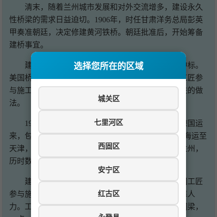
清末，随着兰州城市发展和对外交流增多，建设永久
性桥梁的需求日益迫切。1906年，时任甘肃洋务总局彭英
甲奏准朝廷，决定修建黄河铁桥。朝廷批准后，开始筹备
建桥事宜。
建桥工程采用招标方式，最终由德国泰来洋行中标。
选择您所在的区域
美国桥梁公司负责设计，德国泰来洋行承建，中国工匠参
与施工。这种中外合作的方式，在当时的中国是先进的做
城关区
法。
七里河区
1907年，黄河铁桥正式开工。建桥材料全部从德国运
来，包括钢材、水泥、螺栓等，共约400吨。材料先海运至
西固区
天津，再经铁路运至郑州，然后用马车、人力运至兰州，
历时数月，艰难异常。
安宁区
建桥工程由德国工程师德罗负责技术指导，中国工匠
红古区
参与施工。施工条件十分艰苦，没有大型机械，全靠人
力。工匠们在黄河上搭建脚手架，一节一节地拼装钢梁，