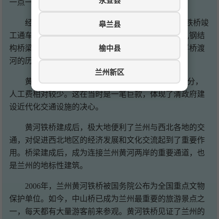
永登县
一点一点地浇筑桥墩。
经过两年多的艰苦施工，1909年8月19日，黄河铁桥竣
皋兰县
工通车。桥梁全长233.5米，总宽8.36米，为四墩五孔钢结
榆中县
构桥梁。铁桥的建成，结束了黄河上游千百年来靠浮桥渡
河的历史。
兰州新区
黄河铁桥造价白银30.6万两，其中材料费占大部分，
人工费相对较少。这在当时是一笔巨款，体现了清政府建
设近代化交通设施的决心。
黄河铁桥建成后，极大地便利了兰州与西北各地的交
通，对促进西北地区的经济发展和文化交流起到了重要作
用。桥梁建成后，成为连接兰州黄河两岸的重要通道，也
是兰州的地标性建筑。
2006年，兰州黄河铁桥被国务院公布为全国重点文物
保护单位。如今，中山桥已成为兰州最重要的旅游景点之
一，每天都有大量游客前来参观。黄河铁桥见证了兰州的