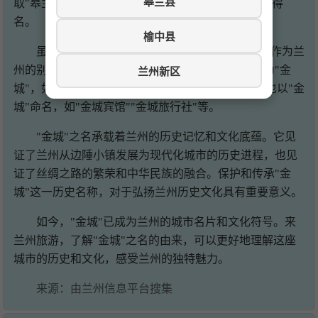
皋兰县
取"皋兰"之"兰"；一说因黄河流经此地，河水兰绿而得
名。
榆中县
虽然"金城"之名在隋代被"兰州"取代，但"金城"作为兰
州的别称一直沿用至今。兰州人习惯称自己的城市为"金
兰州新区
城"，如"金城兰州""金城儿女"等。许多企业、商店也以"金
城"命名，如"金城宾馆""金城旅行社"等。
"金城"之名承载着兰州的历史记忆和文化底蕴。它见
证了兰州从边陲小镇发展为现代化城市的历史进程，也见
证了丝绸之路的繁荣和中华民族的融合。保护和传承"金
城"这一历史名称，对于弘扬兰州历史文化具有重要意义。
如今，"金城"已成为兰州的城市名片和文化符号。来
兰州旅游，了解"金城"之名的由来，可以更好地理解这座
城市的历史和文化，感受兰州的独特魅力。
来源：由兰州信息平台搜集