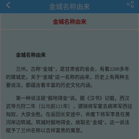
金城名称由来
金城名称由来
金城名称由来
兰州，古称"金城"，是甘肃省的省会，有着2200多年
的建城史。关于"金城"这一名称的由来，历史上有两种主
要说法，都蕴含着丰富的历史文化内涵。
第一种说法是"掘地得金"说。据《汉书》记载，西汉
武帝元狩二年（公元前121年），骠骑将军霍去病率军西征
匈奴，大获全胜。在返回长安途中，命麾下将军李息在黄
河岸边筑城。筑城时掘地得金，故取名"金城"。这一说法
赋予了兰州名称以吉祥富贵的寓意。