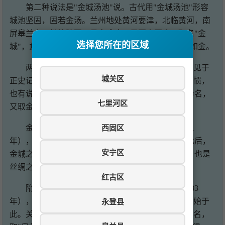
第二种说法是"金城汤池"说。古代用"金城汤池"形容
城池坚固，固若金汤。兰州地处黄河要津，北临黄河，南
屏皋兰山，地势险要，易守难攻，是军事要塞。取名"金
选择您所在的区域
城"，意在强调其军事地位的重要性，寓意城池坚固如金。
两种说法各有依据，也各有道理。"掘地得金"说见于
城关区
正史记载，流传广泛；"金城汤池"说符合古代命名习惯，
也有说服力。或许两种因素都有，既因掘地得金而命名，
七里河区
又取金城汤池之意，双重寓意，更加吉祥。
西固区
金城之名始于西汉。汉昭帝始元六年（公元前81
年），设金城郡，辖13县，金城成为郡治所在地。此后，
安宁区
金城之名沿用数百年，是汉代经营西域的重要基地，也是
丝绸之路上的重要节点。
红古区
隋代，金城之名改为兰州。隋文帝开皇三年（583
年），改金城郡为兰州，置兰州总管府，"兰州"之名始于
永登县
此。关于"兰州"之名的由来，一说因城南皋兰山而得名，