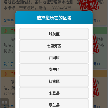
道泄露检测维修，各种地埋管道漏水检测，卫生间免砸砖防
水维修，管道疏通。电话：13389440425
选择您所在的区域
发布于：
4个月前
查看详情 >>
兰州新区-辣妈家政春节大扫除
城关区
辣妈家政春节大扫除开始预约，专业开荒保洁、专业擦
玻璃、专业深度保洁、专业日常保洁、专业厨房保洁，价格
七里河区
优惠。电话：15393119897
西固区
发布于：
4个月前
查看详情 >>
安宁区
兰州新区-便民专业家政服务
红古区
便民专业家政服务，开荒保洁、专业擦玻璃、家庭清
洁、疏通下水、油烟机清洗、钟点小时工。电话：
永登县
17361647998
关注
皋兰县
发布于：
4个月前
查看详情 >>