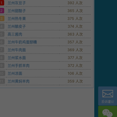
1
兰州灰豆子
392 人次
2
兰州甜醅子
365 人次
3
兰州热冬果
375 人次
4
兰州酿皮子
374 人次
5
高三酱肉
363 人次
6
兰州牛奶鸡蛋醪糟
357 人次
7
兰州牛肉面
369 人次
8
兰州浆水面
377 人次
9
兰州手抓羊肉
372 人次
10
兰州凉面
106 人次
11
兰州黄焖羊肉
359 人次