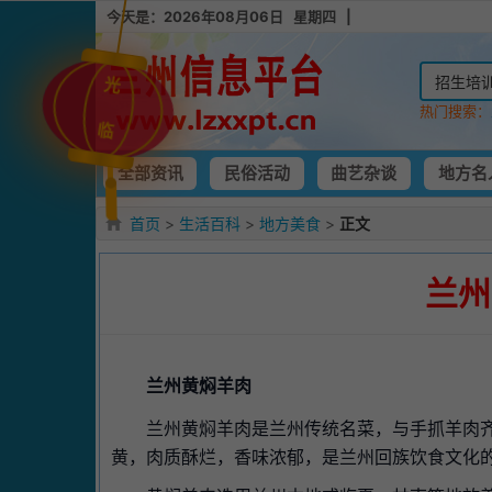
今天是：2026年08月06日 星期四 |
光
热门搜索：
临
全部资讯
民俗活动
曲艺杂谈
地方名
首页
>
生活百科
>
地方美食
>
正文
兰州
兰州黄焖羊肉
兰州黄焖羊肉是兰州传统名菜，与手抓羊肉
黄，肉质酥烂，香味浓郁，是兰州回族饮食文化