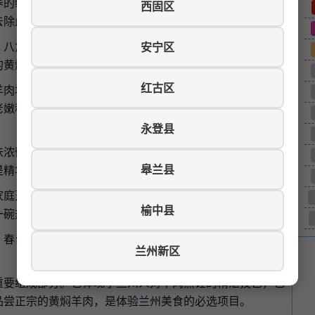
养的绵羊肉，以羊羔肉为佳。羊羔肉肉质细嫩，膻味轻，适
西固区
去除血水，然后焯水去沫。
、八角、桂皮、香叶、草果、小茴香等，还有酱油、料酒、
安宁区
的黄焖口味。
红古区
羊肉块翻炒，加入酱油、料酒上色，再加入清水或高汤，大
老嫩程度而定，一般需一至两小时，至肉质酥烂、汤汁浓稠
永登县
味浓郁，咸鲜适口。与手抓羊肉的清淡不同，黄焖羊肉味道
皋兰县
是精华，浇在米饭上，十分下饭。
家庭烹饪的拿手菜。无论是宴请宾客，还是家庭聚餐，黄焖
榆中县
一碗热腾腾的黄焖羊肉，暖身又暖心。
、春台手抓、阿西娅等，都有黄焖羊肉供应。这些餐厅的黄
兰州新区
重要组成部分。它体现了兰州人对羊肉烹饪的精湛技艺，也
品尝正宗的黄焖羊肉，是体验兰州美食的必选项目。