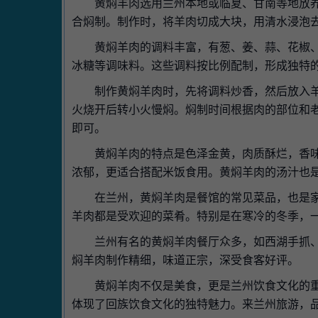
黄焖羊肉选用兰州本地或临夏、甘南等地放
合焖制。制作时，将羊肉切成大块，用清水浸泡
黄焖羊肉的调料丰富，有葱、姜、蒜、花椒
冰糖等调味料。这些调料按比例配制，形成独特
制作黄焖羊肉时，先将调料炒香，然后放入
火烧开后转小火慢焖。焖制时间根据肉的部位和
即可。
黄焖羊肉的特点是色泽金黄，肉质酥烂，香
浓郁，更适合搭配米饭食用。黄焖羊肉的汤汁也
在兰州，黄焖羊肉是餐馆的常见菜品，也是
羊肉都是受欢迎的菜肴。特别是在寒冷的冬季，
兰州有名的黄焖羊肉餐厅众多，如西湖手抓
焖羊肉制作精细，味道正宗，深受食客好评。
黄焖羊肉不仅是美食，更是兰州饮食文化的
体现了回族饮食文化的独特魅力。来兰州旅游，