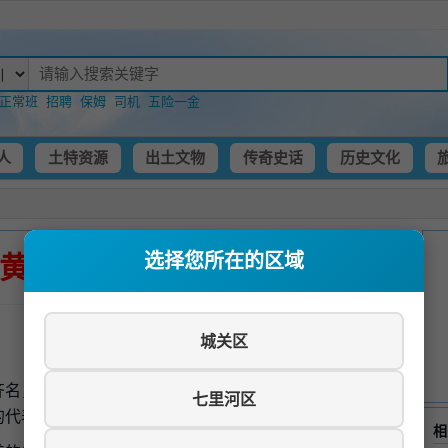
正常班
招聘
保姆
司机
五险一金
人
土特资源
出土文物
传奇史话
历史文化
黄焖羊肉
选择您所在的区域
城关区
齐名，是兰州人喜爱的羊肉烹饪方式之一。黄焖羊肉色泽金
七里河区
的代表。
相