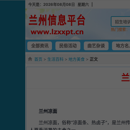
今天是：2026年08月08日 星期六 |
热门搜索
全部资讯
民俗活动
曲艺杂谈
地方名
首页
>
生活百科
>
地方美食
>
正文
兰
兰州凉面
兰州凉面，俗称"凉面条、热卤子"，是兰州