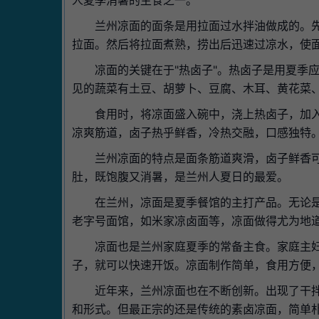
人夏季消暑的主食之一。
兰州凉面的面条是用拉面过水拌油做成的。
拉面。然后将拉面煮熟，捞出后迅速过凉水，使
凉面的关键在于"热卤子"。热卤子是用夏季
见的蔬菜有土豆、胡萝卜、豆腐、木耳、黄花菜
食用时，将凉面盛入碗中，浇上热卤子，加
凉爽筋道，卤子热乎鲜香，冷热交融，口感独特
兰州凉面的特点是面条筋道爽滑，卤子鲜香
肚，既饱腹又消暑，是兰州人夏日的最爱。
在兰州，凉面是夏季餐馆的主打产品。无论
老字号面馆，如米家凉卤面等，凉面做得尤为地
凉面也是兰州家庭夏季的常备主食。家庭主
子，就可以快速开饭。凉面制作简单，食用方便
近年来，兰州凉面也在不断创新。出现了干
和形式。但最正宗的还是传统的素卤凉面，简单