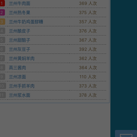
1
兰州牛肉面
369 人次
2
兰州热冬果
375 人次
3
兰州牛奶鸡蛋醪糟
357 人次
4
兰州酿皮子
376 人次
5
兰州甜醅子
367 人次
6
兰州灰豆子
392 人次
7
兰州黄焖羊肉
362 人次
8
高三酱肉
364 人次
9
兰州凉面
110 人次
10
兰州手抓羊肉
373 人次
11
兰州浆水面
378 人次