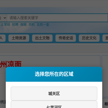
：
正常班
招聘
保姆
司机
五险一金
人
土特资源
出土文物
传奇史话
历史文化
州凉面
选择您所在的区域
城关区
传统面食，以其独特的制作工艺和清爽口感而闻名，是兰州
相
七里河区