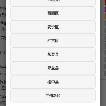
先将面粉加水揉成面团，经过反复揉搓、拉伸，制成细长的
西固区
面条降温，沥干水分，拌入熟油，防止粘连。
应季的蔬菜切片熬煮在一起，最后勾上薄薄的芡汁制成。常
安宁区
、芹菜等，还可以加入肉末，增加香味。
入蒜泥、香醋、辣椒油、芥末等调料，拌匀即可食用。凉面
红古区
。
可口，调料丰富多样。夏季炎热，食欲不振，一碗凉面下
永登县
是牛肉面馆，还是专门的凉面店，夏季都会供应凉面。一些
皋兰县
道，深受食客喜爱。
妇们会在早上煮好面条，拌油晾凉，中午或晚上只需做好卤
榆中县
，是忙碌家庭的理想选择。
兰州新区
拌凉面、鸡丝凉面、牛肉凉面等新品种，丰富了凉面的口味
朴实，最能体现兰州凉面的特色。