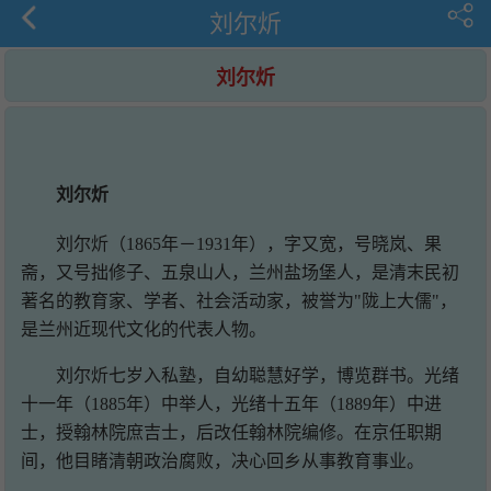
刘尔炘
刘尔炘
刘尔炘
刘尔炘（1865年－1931年），字又宽，号晓岚、果
斋，又号拙修子、五泉山人，兰州盐场堡人，是清末民初
著名的教育家、学者、社会活动家，被誉为"陇上大儒"，
是兰州近现代文化的代表人物。
刘尔炘七岁入私塾，自幼聪慧好学，博览群书。光绪
十一年（1885年）中举人，光绪十五年（1889年）中进
士，授翰林院庶吉士，后改任翰林院编修。在京任职期
间，他目睹清朝政治腐败，决心回乡从事教育事业。