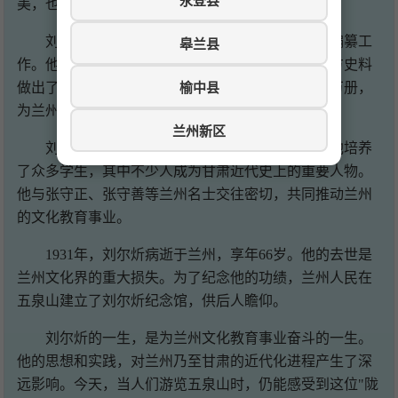
永登县
美，也有对时事的评论，还有对教育的思考。
刘尔炘关心地方文化建设，积极参与地方志的编纂工
皋兰县
作。他主持编纂了《皋兰县新志》，为保存兰州地方史料
榆中县
做出了贡献。他还创办了兰州图书馆，收藏图书数万册，
为兰州的文化事业发展奠定了基础。
兰州新区
刘尔炘在兰州教育界和文化界享有崇高威望。他培养
了众多学生，其中不少人成为甘肃近代史上的重要人物。
他与张守正、张守善等兰州名士交往密切，共同推动兰州
的文化教育事业。
1931年，刘尔炘病逝于兰州，享年66岁。他的去世是
兰州文化界的重大损失。为了纪念他的功绩，兰州人民在
五泉山建立了刘尔炘纪念馆，供后人瞻仰。
刘尔炘的一生，是为兰州文化教育事业奋斗的一生。
他的思想和实践，对兰州乃至甘肃的近代化进程产生了深
远影响。今天，当人们游览五泉山时，仍能感受到这位"陇