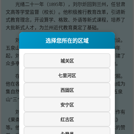
光绪二十一年（1895年），刘尔炘回到兰州，任甘肃
文高等学堂监督（校长）。他积极推行教育改革，引进新
式教育理念，开设算学、格致、外语等新式课程，培养了
大批新式人才，为兰州近代教育奠定了基础。
刘尔炘一生热心公益事业，尤其关注五泉山的建设。
选择您所在的区域
五泉山是兰州著名的风景名胜，但年久失修。从1904年
起，刘尔炘主持五泉山的重修工程，历时20余年，修建了
城关区
众多亭台楼阁，使五泉山成为兰州最重要的文化胜地。
七里河区
在五泉山修建过程中，刘尔炘注重文化内涵的挖掘。
他在各景点题写楹联匾额，撰写碑记铭文，使五泉山成为
西固区
集自然景观与人文景观于一体的文化名山。山门上"五泉
山"三个大字，就是刘尔炘亲笔题写。
安宁区
刘尔炘还是一位多产的学者，著述丰富。主要著作有
红古区
《果斋日记》《兰州五泉山修建记》《拙修子诗文集》
等。他的诗文格调高雅，内容丰富，既有对兰州山水的赞