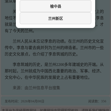
渐从单纯的军事据点发展为具有一定规模的城镇。
榆中县
关于李息的历史记载较为简略，但他在兰州历史上的
地位不容忽视。如果说霍去病是兰州的奠基者，那么李息
兰州新区
就是兰州的实际建造者。正是李息奉霍去病之命筑城，才
有了今天的兰州。
兰州人民从未忘记李息的功绩。在兰州的历史文化宣
传中，李息与霍去病并列为兰州的缔造者。兰州市的一些
历史文化景点，也介绍了李息筑城的历史。
李息筑城的历史，是兰州2200多年建城史的开端。从
那时起，兰州就成为中国西北重要的政治、军事、经济、
文化中心，在中华民族的发展史上占有重要地位。
来源：由兰州信息平台搜集
发布时间：
2026年04月08日
阅读数：356
本平台为非经营性网站，如果网站内容侵犯您权益，请联系我们删除信