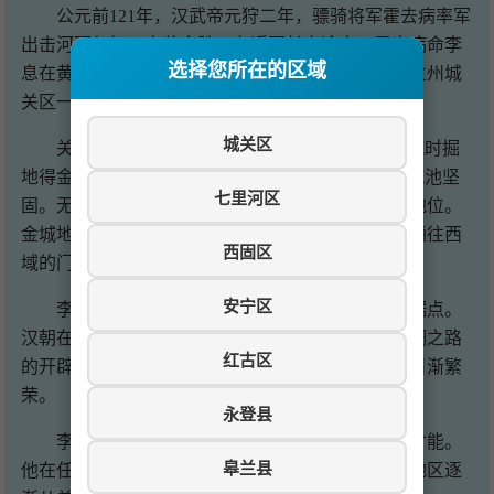
公元前121年，汉武帝元狩二年，骠骑将军霍去病率军
出击河西匈奴，大获全胜。在返回长安途中，霍去病命李
选择您所在的区域
息在黄河岸边选址筑城。李息经过勘察，选中了今兰州城
关区一带，依黄河天险，筑城置县，取名"金城"。
城关区
关于"金城"之名的由来，有两种说法。一说筑城时掘
地得金，故名金城；一说取"金城汤池"之意，形容城池坚
七里河区
固。无论哪种说法，都反映了金城在军事上的重要地位。
金城地处黄河要津，是控扼河西走廊的咽喉，也是通往西
西固区
域的门户。
安宁区
李息筑城后，金城成为西汉在西北的重要军事据点。
汉朝在此驻军屯田，发展农业，巩固边防。随着丝绸之路
红古区
的开辟，金城又成为东西方贸易的重要节点，商业日渐繁
荣。
永登县
李息不仅是一位军事将领，还具有一定的政治才能。
皋兰县
他在任职期间，注重发展生产，安抚百姓，使金城地区逐