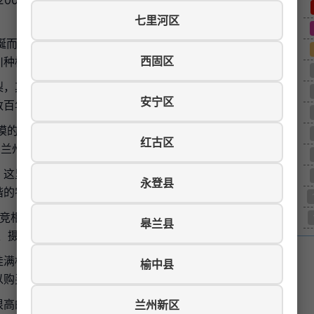
000余亩，树龄大多在300年以上，是国内外罕见的古梨
七里河区
蜒而过，风光秀丽。这里地势平坦，土壤肥沃，气候适
西固区
种植梨树的历史可以追溯到明代，距今已有600多年。
梨，其中冬果梨是兰州特产，以果肉细脆、汁多味甜、耐贮
安宁区
数百年风雨，依然年年开花结果，展现了顽强的生命力。
规模的古梨树群落，被正式录入世界吉尼斯纪录大全，被誉
红古区
为兰州乃至甘肃的重要文化名片。
。这里的梨树种植采用传统的农耕方式，不施化肥农药，果
永登县
谐的农业生态系统，体现了人与自然和谐共生的理念。
竞相绽放，洁白如雪，香气四溢，形成"占断天下白，压尽
皋兰县
、摄影、品尝农家美食，体验乡村生活的乐趣。
挂满枝头，果农们忙着采摘、装箱，一派丰收景象。游客可
榆中县
以购买梨制品如果脯、梨膏等。
很高的生态价值和旅游价值。古梨树是活的历史文物，见证
兰州新区