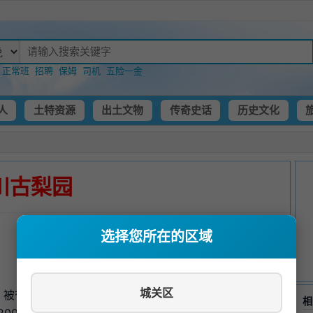
：
正常班
招聘
保姆
司机
五险一金
人
土特资源
出土文物
传奇史话
历史文化
川古梨园
选择您所在的区域
城关区
被誉为"世界第一古梨园"，是中国重要农业文化遗产，也
相