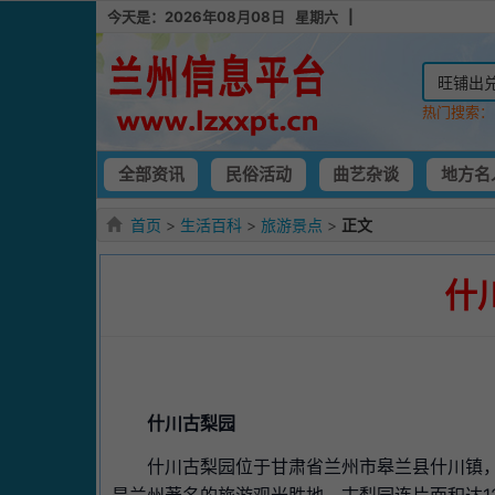
今天是：2026年08月08日 星期六 |
热门搜索
全部资讯
民俗活动
曲艺杂谈
地方名
首页
>
生活百科
>
旅游景点
>
正文
什
什川古梨园
什川古梨园位于甘肃省兰州市皋兰县什川镇，