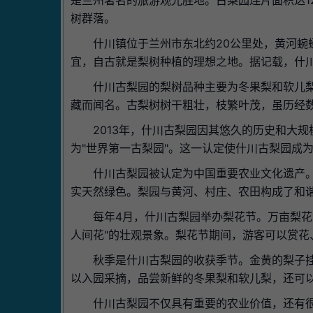
是兰州著名的旅游观光胜地。古梨园连片面积达12
树群落。
什川镇位于兰州市东北约20公里处，黄河蜿
宜，自古就是梨树种植的理想之地。据记载，什川
什川古梨园的梨树品种主要为冬果梨和软儿
藏而闻名。古梨树树干粗壮，枝繁叶茂，虽历经
2013年，什川古梨园因其悠久的历史和大
为"世界第一古梨园"。这一认定使什川古梨园成
什川古梨园被认定为中国重要农业文化遗产
实天然绿色。梨园与黄河、村庄、农田构成了和
每年4月，什川古梨园举办梨花节。万亩梨花
人间花"的壮观景象。梨花节期间，游客可以赏花
秋季是什川古梨园的收获季节。金黄的梨子
以入园采摘，品尝新鲜的冬果梨和软儿梨，还可
什川古梨园不仅具有重要的农业价值，还有