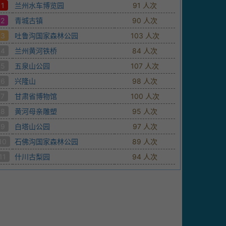
1
兰州水车博览园
91 人次
2
青城古镇
90 人次
3
吐鲁沟国家森林公园
103 人次
4
兰州黄河铁桥
84 人次
5
五泉山公园
107 人次
6
兴隆山
98 人次
7
甘肃省博物馆
100 人次
8
黄河母亲雕塑
95 人次
9
白塔山公园
97 人次
10
石佛沟国家森林公园
89 人次
11
什川古梨园
94 人次