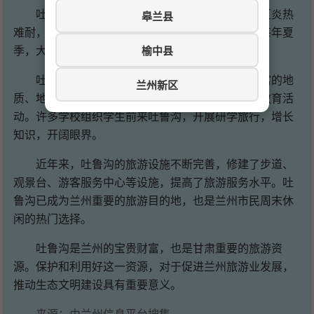
吐鲁沟是兰州著名的避暑胜地。夏季，兰州市区炎热
皋兰县
难耐，而吐鲁沟气温凉爽，是避暑休闲的好去处。每年夏
榆中县
季，大量游客前来吐鲁沟避暑，享受大自然的清凉。
吐鲁沟还是重要的科普教育基地。公园内有丰富的地
兰州新区
质、地貌、生态、气象等科普资源，适合开展科普教育活
动。许多学校组织学生前来吐鲁沟，开展研学旅行，增长
知识，开阔眼界。
近年来，吐鲁沟的旅游设施不断完善，修建了步道、
观景台、游客服务中心等设施，提高了旅游服务水平。吐
鲁沟已成为兰州重要的旅游目的地，也是兰州市民周末休
闲的热门选择。
吐鲁沟是兰州的宝贵财富，也是甘肃重要的旅游资
源。保护和利用好这一资源，对于促进兰州旅游业发展，
推动生态文明建设具有重要意义。