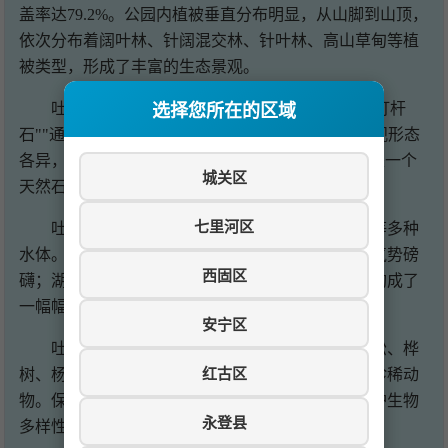
盖率达79.2%。公园内植被垂直分布明显，从山脚到山顶，
依次分布着阔叶林、针阔混交林、针叶林、高山草甸等植
被类型，形成了丰富的生态景观。
吐鲁沟的自然景观优美，有"天窗眼""半月天""灯杆
选择您所在的区域
石""通天门""金刚山""驼峰岭"等奇特景观。这些景观形态
各异，栩栩如生，令人叹为观止。其中，"天窗眼"是一个
城关区
天然石洞，阳光从洞中射入，形成独特的光影效果。
七里河区
吐鲁沟的水景也很丰富，有溪流、瀑布、湖泊等多种
水体。沟内溪水潺潺，清澈见底；瀑布飞流直下，气势磅
西固区
礴；湖泊碧波荡漾，倒映山色。水与山相映成趣，构成了
一幅幅美丽的山水画卷。
安宁区
吐鲁沟是天然的动植物王国。这里有云杉、油松、桦
红古区
树、杨树等林木，还有马鹿、麝、蓝马鸡、雪鸡等珍稀动
物。保护好这些自然资源，对于维护生态平衡、保护生物
永登县
多样性具有重要意义。