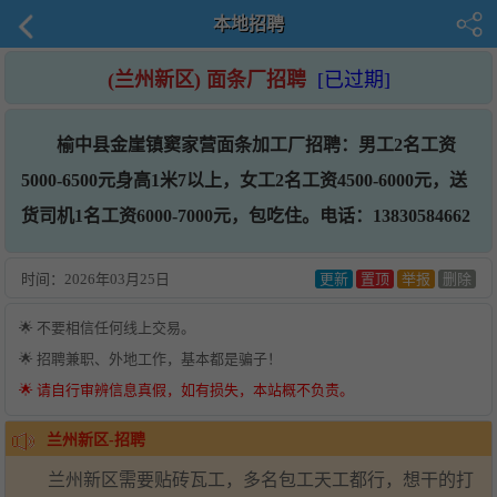
本地招聘
(兰州新区) 面条厂招聘
[已过期]
榆中县金崖镇窦家营面条加工厂招聘：男工2名工资
5000-6500元身高1米7以上，女工2名工资4500-6000元，送
货司机1名工资6000-7000元，包吃住。电话：13830584662
时间：
2026年03月25日
更新
置顶
举报
删除
🌟 不要相信任何线上交易。
🌟 招聘兼职、外地工作，基本都是骗子！
🌟 请自行审辨信息真假，如有损失，本站概不负责。
兰州新区-招聘
兰州新区需要贴砖瓦工，多名包工天工都行，想干的打