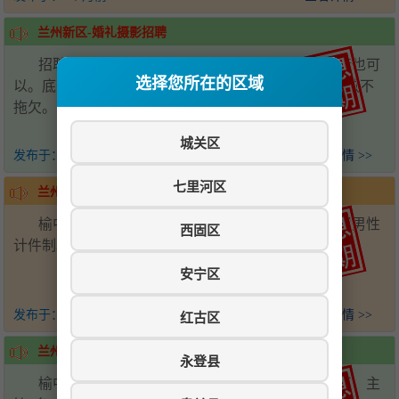
兰州新区-婚礼摄影招聘
招聘婚礼执行摄影摄像，男生优先，摄影摄像学徒也可
选择您所在的区域
以。底薪加提成3000-5000元，包住，工资准时按月发放不
拖欠。电话：18919910699
城关区
发布于：
4个月前
查看详情 >>
七里河区
兰州新区-挂车司机招聘
榆中县城招聘挂车司机两名，包食宿，场内工人限男性
西固区
计件制。电话：13609369124 18394511185
安宁区
发布于：
4个月前
查看详情 >>
红古区
兰州新区-酒店招聘
永登县
榆中县城晨顺大酒店招聘：前厅经理一名工资面议，主