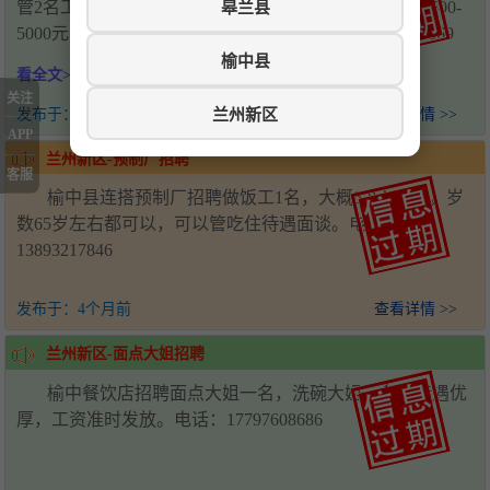
皋兰县
管2名工资面议，服务员3-5名4000-6000元，配菜两名4500-
5000元，福利每月带薪休假3天。电话：刘总17797569669
榆中县
看全文>>>
关注
兰州新区
发布于：
4个月前
查看详情 >>
APP
兰州新区-预制厂招聘
客服
榆中县连搭预制厂招聘做饭工1名，大概6-8人吃饭，岁
数65岁左右都可以，可以管吃住待遇面谈。电话：
13893217846
发布于：
4个月前
查看详情 >>
兰州新区-面点大姐招聘
榆中餐饮店招聘面点大姐一名，洗碗大姐一名，待遇优
厚，工资准时发放。电话：17797608686