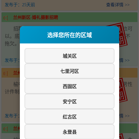
发布于：
25天前
查看详情 >>
兰州新区-婚礼摄影招聘
招聘婚礼执行摄影摄像，男生优先，摄影摄像学徒也可
选择您所在的区域
以。底薪加提成3000-5000元，包住，工资准时按月发放不
拖欠。电话：18919910699
城关区
发布于：
4个月前
查看详情 >>
七里河区
兰州新区-挂车司机招聘
榆中县城招聘挂车司机两名，包食宿，场内工人限男性
西固区
计件制。电话：13609369124 18394511185
安宁区
发布于：
4个月前
查看详情 >>
红古区
兰州新区-酒店招聘
永登县