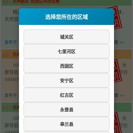
兰州新区-优质山羊肉出售
精选优质山羊肉出售，肉质鲜嫩，口感醇厚，无膻味，
选择您所在的区域
天然放养，健康滋补，送货上门。电话：17739863008
城关区
发布于：
4个月前
查看详情 >>
七里河区
兰州新区-雷诺科雷傲出售
10年雷诺进口四驱科雷傲，自动挡，多功能方向盘、大
西固区
屏导航、倒车影像、定速巡航、真皮座椅、全景天窗，开价
10000元。电话：18153978652
安宁区
红古区
发布于：
4个月前
查看详情 >>
兰州新区-雷诺科雷傲出售
永登县
10年雷诺进口四驱科雷傲，自动挡，多功能方向盘、大
皋兰县
屏导航、倒车影像、定速巡航、真皮座椅、全景天窗，开价
10000元。电话：18153978652