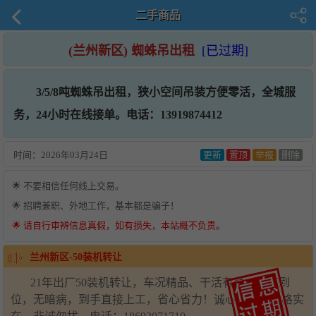
二手商品
(兰州新区) 蜘蛛吊出租
[已过期]
3/5/8吨蜘蛛吊出租，狭小空间吊装方便零活，全城服
务，24小时在线接单。电话：13919874412
时间：
2026年03月24日
更新
置顶
举报
删除
🌟 不要相信任何线上交易。
🌟 招聘兼职、外地工作，基本都是骗子！
🌟 请自行审辨信息真假，如有损失，本站概不负责。
兰州新区-50装机转让
21年出厂50装机转让，车况精品、干活有劲，保养到
位，无暗病，到手直接上工，省心省力！诚心转让，价格实