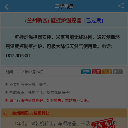
二手商品
(兰州新区) 壁挂炉温控器
[已过期]
壁挂炉温控器安装，米家智能无线联网，通过测量环
境温度控制壁挂炉，可极大降低天然气使用量。电话：
18152016357
时间：
2026年03月24日
更新
置顶
举报
删除
🌟 不要相信任何线上交易。
🌟 招聘兼职、外地工作，基本都是骗子！
🌟 请自行审辨信息真假，如有损失，本站概不负责。
兰州新区-50装机转让
21年出厂50装机转让，车况精品、干活有劲，保养到