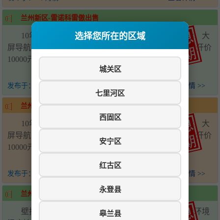
兰州新区-雷诺科雷傲出售
选择您所在的区域
10年雷诺进口四驱科雷傲，自动挡，多功能方向盘、大
屏导航、倒车影像、定速巡航、真皮座椅、全景天窗，开价
10000元。电话：18153978652
城关区
发布于：
4个月前
查看详情 >>
七里河区
兰州新区-雷诺科雷傲出售
西固区
10年雷诺进口四驱科雷傲，自动挡，多功能方向盘、大
屏导航、倒车影像、定速巡航、真皮座椅、全景天窗，开价
安宁区
10000元。电话：18153978652
红古区
发布于：
4个月前
查看详情 >>
永登县
兰州新区-壁挂炉温控器
壁挂炉温控器安装，米家智能无线联网，通过测量环境
皋兰县