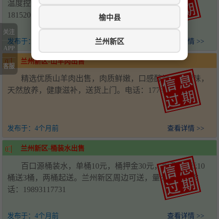
温度控制壁挂炉，可极大降低天然气使用量。电话：
18152016357
榆中县
关注
兰州新区
发布于：
4个月前
查看详情 >>
APP
兰州新区-山羊肉出售
客服
精选优质山羊肉出售，肉质鲜嫩，口感醇厚，无膻味，
天然放养，健康滋补，送货上门。电话：17739863008
发布于：
4个月前
查看详情 >>
兰州新区-桶装水出售
百口源桶装水，单桶10元，桶押金30元，水票100元10
桶送3桶，两桶起送。兰州新区周边可送，量大从优。电
话：19893117731
发布于：
4个月前
查看详情 >>