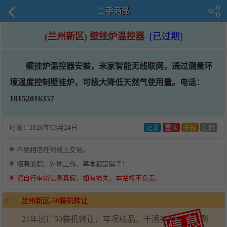
二手商品
(兰州新区) 壁挂炉温控器
[已过期]
壁挂炉温控器安装，米家智能无线联网，通过测量环
境温度控制壁挂炉，可极大降低天然气使用量。电话：
18152016357
时间：
2026年03月24日
更新
置顶
举报
删除
🌟 不要相信任何线上交易。
🌟 招聘兼职、外地工作，基本都是骗子！
🌟 请自行审辨信息真假，如有损失，本站概不负责。
兰州新区-50装机转让
21年出厂50装机转让，车况精品、干活有劲，保养到