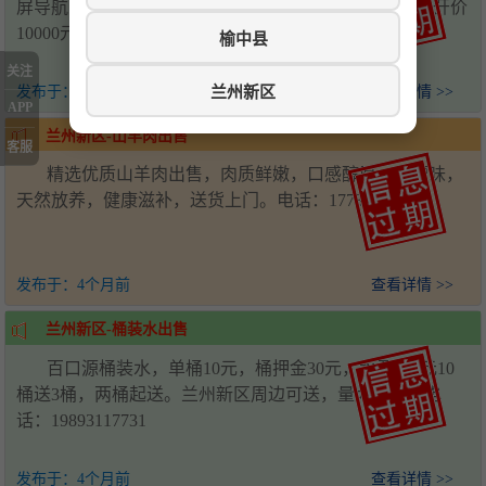
屏导航、倒车影像、定速巡航、真皮座椅、全景天窗，开价
10000元。电话：18153978652
榆中县
关注
兰州新区
发布于：
4个月前
查看详情 >>
APP
兰州新区-山羊肉出售
客服
精选优质山羊肉出售，肉质鲜嫩，口感醇厚，无膻味，
天然放养，健康滋补，送货上门。电话：17739863008
发布于：
4个月前
查看详情 >>
兰州新区-桶装水出售
百口源桶装水，单桶10元，桶押金30元，水票100元10
桶送3桶，两桶起送。兰州新区周边可送，量大从优。电
话：19893117731
发布于：
4个月前
查看详情 >>